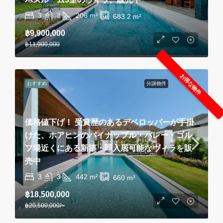
3
3
206
m²
683.2
m²
฿9,900,000
฿11,900,000
お得な物件
おすすめ
分譲物件
価格値下げ！ 受賞歴のあるデベロッパーが手掛
けた、ホアヒンのパイナップル・バレー・ゴル
フ場近くにある新築・即入居可能なヴィラを販
売中
3
3
442
m²
660
m²
฿18,500,000
฿20,500,000
/~