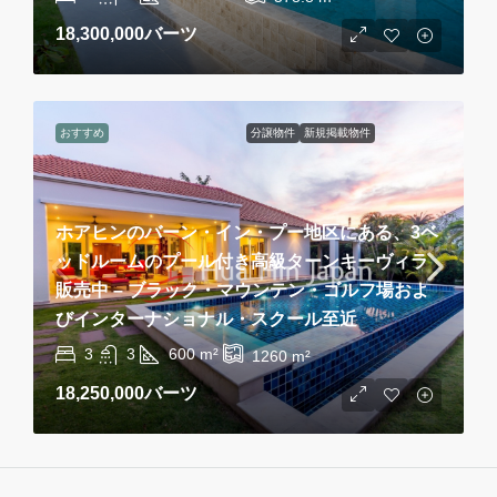
18,300,000バーツ
おすすめ
分譲物件
新規掲載物件
ホアヒンのバーン・イン・プー地区にある、3ベ
ッドルームのプール付き高級ターンキーヴィラ
販売中 – ブラック・マウンテン・ゴルフ場およ
びインターナショナル・スクール至近
3
3
600
m²
1260
m²
18,250,000バーツ