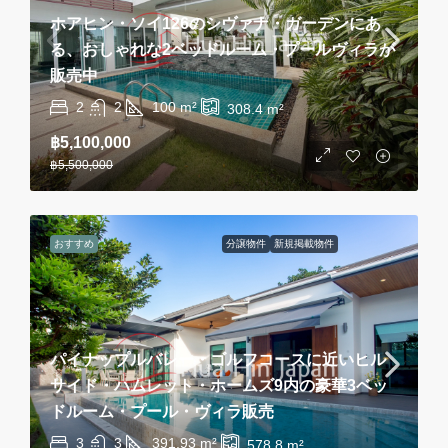
ホアヒン・ソイ126のシヴァナ・ガーデンにあ
る、おしゃれな2ベッドルーム・プールヴィラが
販売中
2
2
100
m²
308.4
m²
฿5,100,000
฿5,500,000
おすすめ
分譲物件
新規掲載物件
パイナップルバレー・ゴルフコースに近いヒル
サイド・ハムレット・ホームズ9内の豪華3ベッ
ドルーム・プール・ヴィラ販売
3
3
391.93
m²
578.8
m²