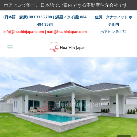
ホアヒンで唯一、日本語でご案内できる不動産仲介会社です
(日本語 森廣) 083 313 2788 | (英語／タイ語) 084
住所 タナウィット ホ
494 3584
テル内
infoj@huahinjapan.com
|
natt@huahinjapan.com
ホアヒン Soi 74