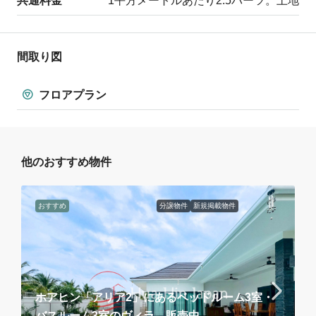
共通料金
1平方メートルあたり2.5バーツ。土地
間取り図
フロアプラン
他のおすすめ物件
おすすめ
分譲物件
新規掲載物件
ホアヒン「アリア2」にあるベッドルーム3室・
バスルーム3室のヴィラ、販売中