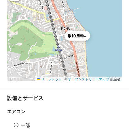
฿10.5M/~
リーフレット
|
©
オープンストリートマップ
献金者
設備とサービス
エアコン
一部