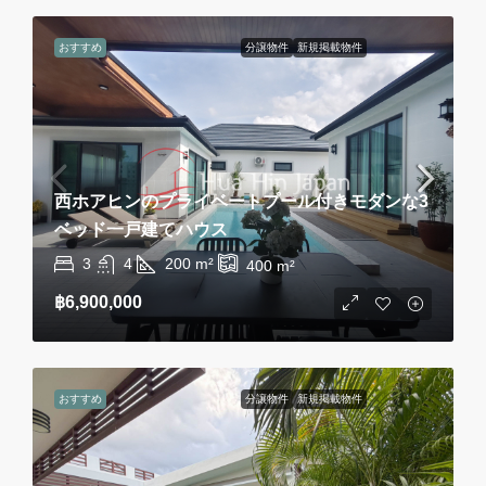
おすすめ
分譲物件
新規掲載物件
西ホアヒンのプライベートプール付きモダンな3
ベッド一戸建てハウス
3
4
200
m²
400
m²
฿6,900,000
おすすめ
分譲物件
新規掲載物件