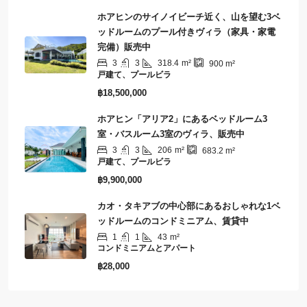
ホアヒンのサイノイビーチ近く、山を望む3ベ
ッドルームのプール付きヴィラ（家具・家電
完備）販売中
3
3
318.4
m²
900
m²
戸建て、プールビラ
฿18,500,000
ホアヒン「アリア2」にあるベッドルーム3
室・バスルーム3室のヴィラ、販売中
3
3
206
m²
683.2
m²
戸建て、プールビラ
฿9,900,000
カオ・タキアブの中心部にあるおしゃれな1ベ
ッドルームのコンドミニアム、賃貸中
1
1
43
m²
コンドミニアムとアパート
฿28,000