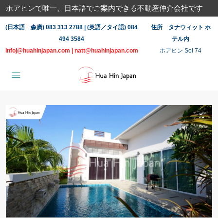
ホアヒンで唯一、日本語でご案内できる不動産仲介会社です
(日本語 森廣) 083 313 2788 | (英語／タイ語) 084
住所 タナウィット ホ
494 3584
テル内
infoj@huahinjapan.com
|
natt@huahinjapan.com
ホアヒン Soi 74