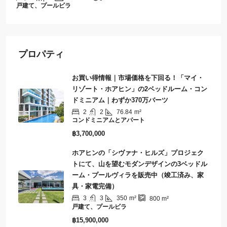
アパート、コンドミニアム
プロパティ
お買い得情報｜市場価格を下回る！「マイ・
リゾート・ホアヒン」の2ベッドルーム・コン
ドミニアム｜わずか370万バーツ
2
2
76.84
m²
コンドミニアムとアパート
฿3,700,000
ホアヒンの「シヴァナ・ヒルズ」プロジェク
トにて、山を望むモダンデザインの3ベッドル
ーム・プールヴィラを販売中（竣工済み、家
具・家電完備）
3
3
350
m²
800
m²
戸建て、プールビラ
฿15,900,000