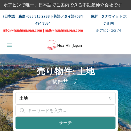
ホアヒンで唯一、日本語でご案内できる不動産仲介会社です
(日本語 森廣) 083 313 2788 | (英語／タイ語) 084
住所 タナウィット ホ
494 3584
テル内
infoj@huahinjapan.com
|
natt@huahinjapan.com
ホアヒン Soi 74
売り物件: 土地
物件サーチ
土地
サーチ