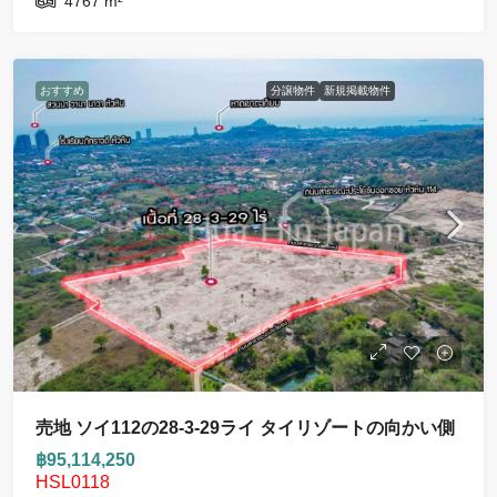
4767
m²
おすすめ
分譲物件
新規掲載物件
売地 ソイ112の28-3-29ライ タイリゾートの向かい側
฿95,114,250
HSL0118