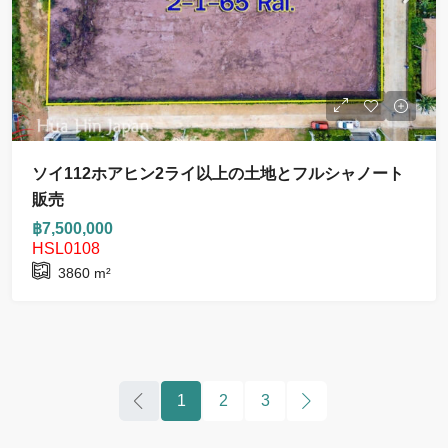
ソイ112ホアヒン2ライ以上の土地とフルシャノート
販売
฿7,500,000
HSL0108
3860
m²
1
2
3