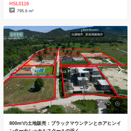
HSL0116
795.6
m²
おすすめ
分譲物件
新規掲載物件
800m²の土地販売：ブラックマウンテンとホアヒンイ
ンターナショナルスクールの近く