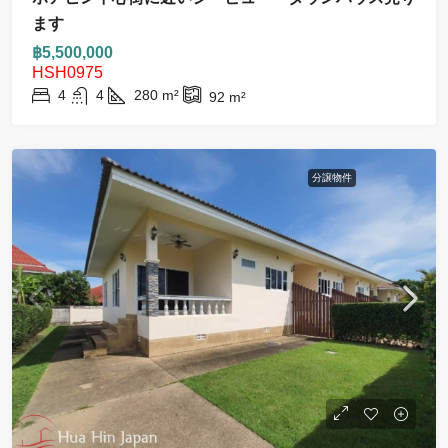
ます
฿5,500,000
HSH0975
4
4
280
m²
92
m²
分譲物件