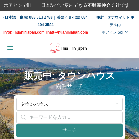
ホアヒンで唯一、日本語でご案内できる不動産仲介会社です
(日本語 森廣) 083 313 2788 | (英語／タイ語) 084
住所 タナウィット ホ
494 3584
テル内
infoj@huahinjapan.com
|
natt@huahinjapan.com
ホアヒン Soi 74
販売中: タウンハウス
物件サーチ
タウンハウス
サーチ