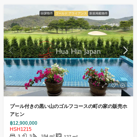
分譲物件
ゴールド アライアンス
新規掲載物件
プール付きの黒い山のゴルフコースの町の家の販売ホ
アヒン
฿12,900,000
HSH1215
3
3
184
m²
127
m²