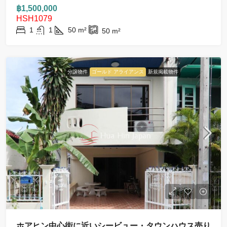
฿1,500,000
HSH1079
1
1
50
m²
50
m²
分譲物件
ゴールド アライアンス
新規掲載物件
ホアヒン中心街に近いシービュー・タウンハウス売り