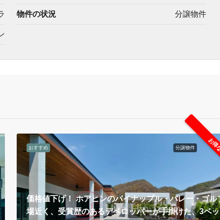
ラ
物件の状況
分譲物件
ン
お得
おすすめ
分譲物件
価格値下げ！ ホアヒンのパイナップル・バレー・ゴル
場近く、受賞歴のあるデベロッパーが手掛けた、3ベッ