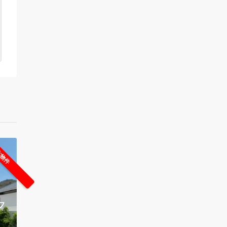
な物件
フ