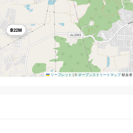
฿22M
リーフレット
|
©
オープンストリートマップ
献金者