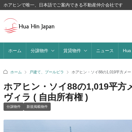
ホアヒンで唯一、日本語でご案内できる不動産仲介会社です
ホーム
分譲物件
賃貸物件
ニュース
Hua
ホーム
戸建て、プールビラ
ホアヒン・ソイ88の1,019平方メ
ホアヒン・ソイ88の1,019
ヴィラ ( 自由所有権 )
分譲物件
新規掲載物件