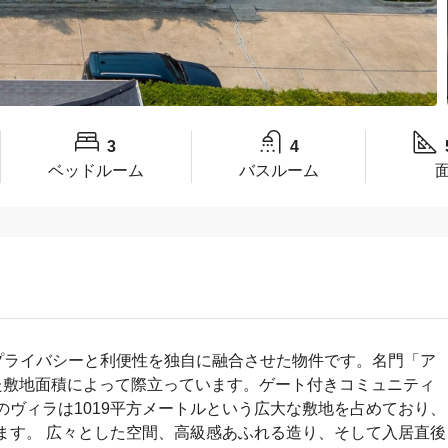
3
4
ベッドルーム
バスルーム
プライバシーと利便性を独自に融合させた物件です。名門「ア
た敷地面積によって際立っています。ゲート付きコミュニティ
ヴィラは1019平方メートルという広大な敷地を占めており、
ます。 広々とした空間、高級感あふれる造り、そして入居直後