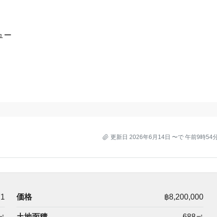
ュー
更新日 2026年6月14日 〜で 午前9時54
71
価格
฿8,200,000
㎡
土地面積
688㎡