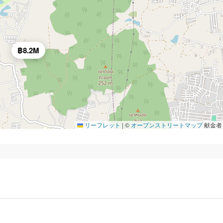
฿8.2M
リーフレット
|
©
オープンストリートマップ
献金者