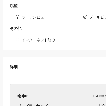
眺望
ガーデンビュー
プールビ
その他
インターネット込み
詳細
物件ID
HSH08
プロパティサイズ
140