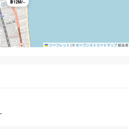
฿12M/~
リーフレット
|
©
オープンストリートマップ
献金者
ー