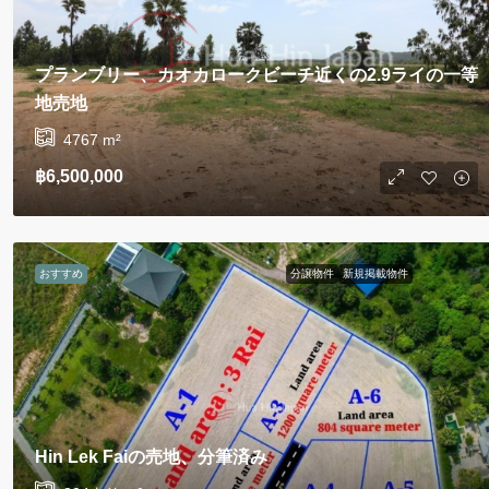
プランブリー、カオカロークビーチ近くの2.9ライの一等
地売地
4767
m²
฿6,500,000
おすすめ
分譲物件
新規掲載物件
Hin Lek Faiの売地、分筆済み