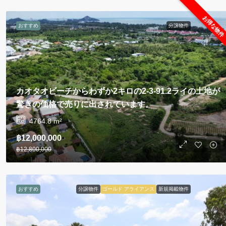
お得な物件
おすすめ
分譲物件
カオタオビーチからわずか2キロの2-3-91.2ライの土地が
驚きの価格で売りに出されています。
4764.8
m²
฿12,000,000
฿12,800,000
おすすめ
分譲物件
ゴールド アライアンス
新規掲載物件