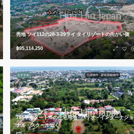
売地 ソイ112の28-3-29ライ タイリゾートの向かい側
฿95,114,250
おすすめ
分譲物件
新規掲載物件
795平方メートルの住宅用地 - ハリオ・インターナショ
ナル・スクール近く