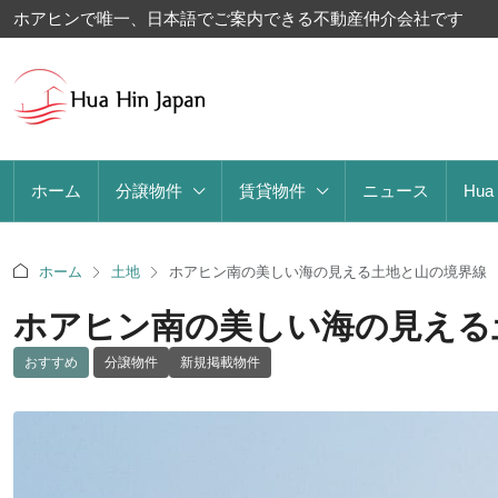
ホアヒンで唯一、日本語でご案内できる不動産仲介会社です
ホーム
分譲物件
賃貸物件
ニュース
Hua
ホーム
土地
ホアヒン南の美しい海の見える土地と山の境界線
ホアヒン南の美しい海の見える
おすすめ
分譲物件
新規掲載物件