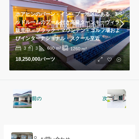
ホアヒンのバーン・イン・プー地区にある、3ベ
ッドルームのプール付き高級ターンキーヴィラ
販売中 – ブラック・マウンテン・ゴルフ場およ
びインターナショナル・スクール至近
3
3
600
m²
1260
m²
18,250,000バーツ
前の
次