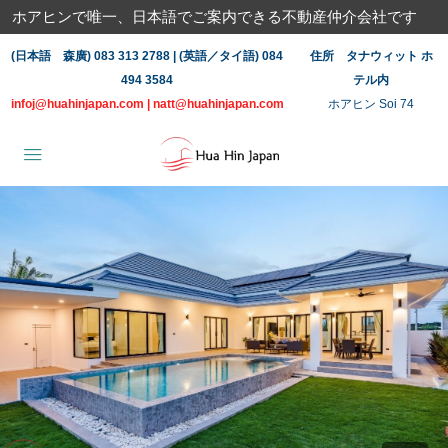
ホアヒンで唯一、日本語でご案内できる不動産仲介会社です
(日本語 森廣) 083 313 2788 | (英語／タイ語) 084
住所 タナウィット ホ
494 3584
テル内
infoj@huahinjapan.com
|
natt@huahinjapan.com
ホアヒン Soi 74