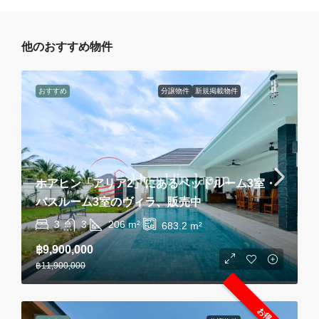
他のおすすめ物件
おすすめ
分譲物件
新規掲載物件
ホアヒン「アリア2」にあるベッドルーム3室・
バスルーム3室のヴィラ、販売中
3
3
206
m²
683.2
m²
฿9,900,000
฿11,900,000