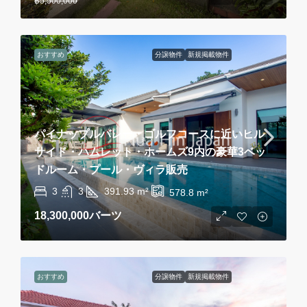
฿5,500,000
おすすめ
分譲物件
新規掲載物件
パイナップルバレー・ゴルフコースに近いヒル
サイド・ハムレット・ホームズ9内の豪華3ベッ
ドルーム・プール・ヴィラ販売
3
3
391.93
m²
578.8
m²
18,300,000バーツ
おすすめ
分譲物件
新規掲載物件