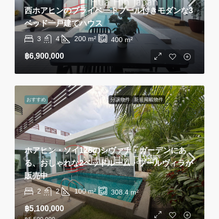
西ホアヒンのプライベートプール付きモダンな3
ベッド一戸建てハウス
3
4
200
m²
400
m²
฿6,900,000
おすすめ
分譲物件
新規掲載物件
ホアヒン・ソイ126のシヴァナ・ガーデンにあ
る、おしゃれな2ベッドルーム・プールヴィラが
販売中
2
2
100
m²
308.4
m²
฿5,100,000