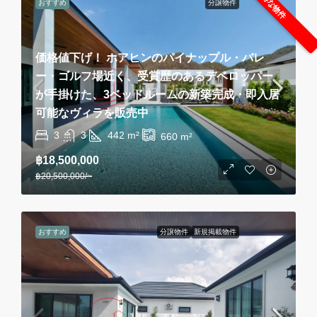
お得な物件
おすすめ
分譲物件
価格値下げ！ ホアヒンのパイナップル・バレ
ー・ゴルフ場近く、受賞歴のあるデベロッパー
が手掛けた、3ベッドルームの新築完成・即入居
可能なヴィラを販売中
3
3
442
m²
660
m²
฿18,500,000
฿20,500,000
/~
おすすめ
分譲物件
新規掲載物件