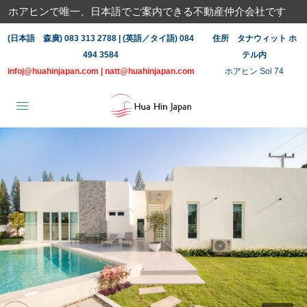
ホアヒンで唯一、日本語でご案内できる不動産仲介会社です
(日本語 森廣) 083 313 2788 | (英語／タイ語) 084
住所 タナウィット ホ
494 3584
テル内
infoj@huahinjapan.com
|
natt@huahinjapan.com
ホアヒン Soi 74