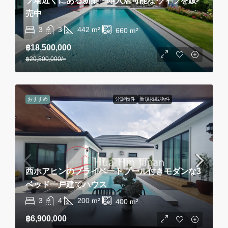
フ場近くにある新築・即入居可能なヴィラを販
売中
3
3
442
m²
660
m²
฿18,500,000
฿20,500,000
/~
おすすめ
分譲物件
新規掲載物件
西ホアヒンのプライベートプール付きモダンな3
ベッド一戸建てハウス
3
4
200
m²
400
m²
฿6,900,000