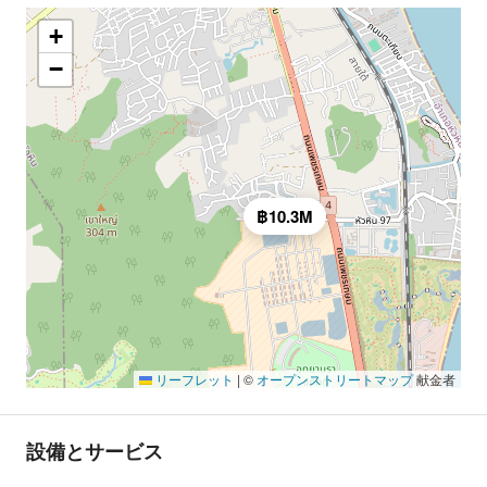
+
−
฿10.3M
リーフレット
|
©
オープンストリートマップ
献金者
設備とサービス