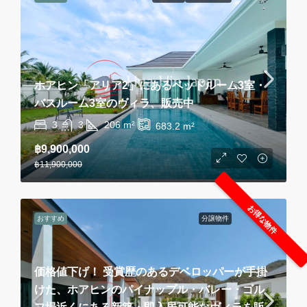
ホアヒン「アリア2」にあるベッドルーム3室・
バスルーム3室のヴィラ、販売中
3
3
206
m²
683.2
m²
฿9,900,000
฿11,900,000
お得な物件
おすすめ
分譲物件
価格値下げ！ 受賞歴のあるデベロッパーが手掛
けた、ホアヒンのパイナップル・バレー・ゴル