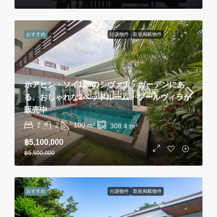
おすすめ
分譲物件
新規掲載物件
ホアヒン・ソイ126のシヴァナ・ガーデンにあ
る、おしゃれな2ベッドルーム・プールヴィラが
販売中
2
2
100
m²
308.4
m²
฿5,100,000
฿5,500,000
おすすめ
分譲物件
新規掲載物件