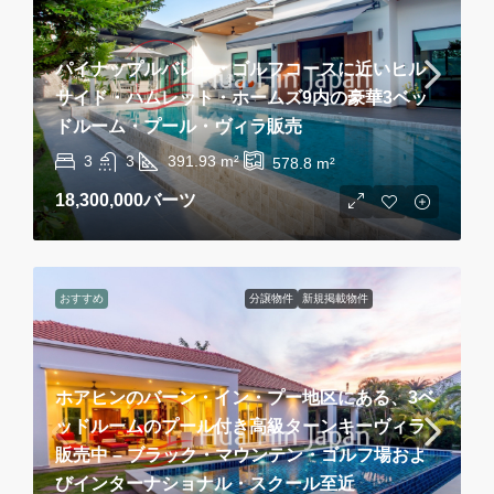
パイナップルバレー・ゴルフコースに近いヒル
サイド・ハムレット・ホームズ9内の豪華3ベッ
ドルーム・プール・ヴィラ販売
3
3
391.93
m²
578.8
m²
18,300,000バーツ
おすすめ
分譲物件
新規掲載物件
ホアヒンのバーン・イン・プー地区にある、3ベ
ッドルームのプール付き高級ターンキーヴィラ
販売中 – ブラック・マウンテン・ゴルフ場およ
びインターナショナル・スクール至近