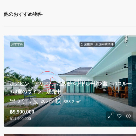
他のおすすめ物件
おすすめ
分譲物件
新規掲載物件
ホアヒン「アリア2」にあるベッドルーム3室・バスルー
ム3室のヴィラ、販売中
3
3
206
m²
683.2
m²
฿9,900,000
฿11,900,000