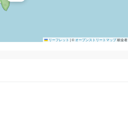
リーフレット
|
©
オープンストリートマップ
献金者