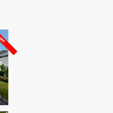
な物件
ホ
新