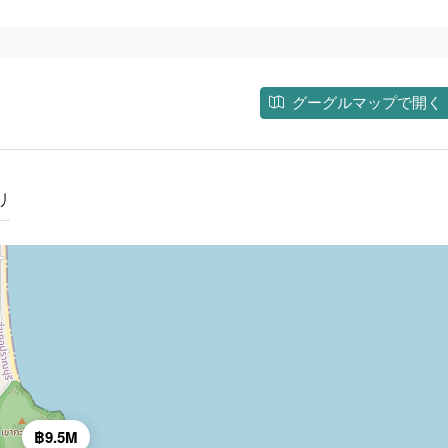
グーグルマップで開く
リ
฿9.5M