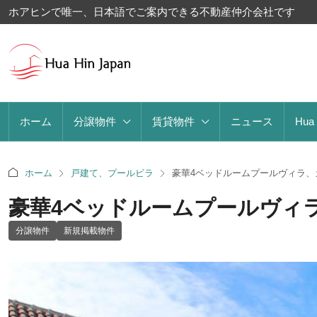
ホアヒンで唯一、日本語でご案内できる不動産仲介会社です
ホーム
分譲物件
賃貸物件
ニュース
Hua
ホーム
戸建て、プールビラ
豪華4ベッドルームプールヴィラ、
豪華4ベッドルームプールヴィ
分譲物件
新規掲載物件