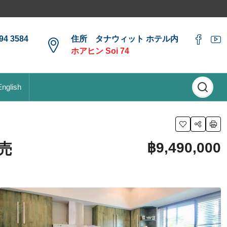
4 3584
住所 タナウィット ホテル内
ホアヒン Soi 74
English
฿9,490,000
売