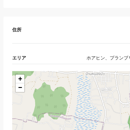
住所
エリア
ホアヒン、プランブ
+
−