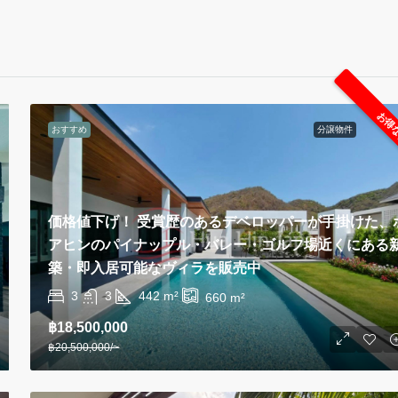
お得
おすすめ
分譲物件
価格値下げ！ 受賞歴のあるデベロッパーが手掛けた、
アヒンのパイナップル・バレー・ゴルフ場近くにある
築・即入居可能なヴィラを販売中
3
3
442
m²
660
m²
฿18,500,000
฿20,500,000
/~