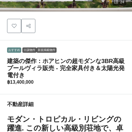
24
おすすめ
分譲物件
新規掲載物件
建築の傑作：ホアヒンの超モダンな3BR高級
プールヴィラ販売 - 完全家具付き＆太陽光発
電付き
฿13,400,000
不動産詳細
モダン・トロピカル・リビングの
躍進
.
この新しい高級別荘地で、卓