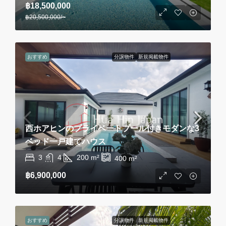
฿18,500,000
฿20,500,000
/~
おすすめ
分譲物件
新規掲載物件
西ホアヒンのプライベートプール付きモダンな3
ベッド一戸建てハウス
3
4
200
m²
400
m²
฿6,900,000
おすすめ
分譲物件
新規掲載物件