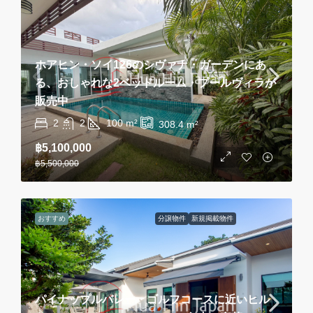
ホアヒン・ソイ126のシヴァナ・ガーデンにあ
る、おしゃれな2ベッドルーム・プールヴィラが
販売中
2
2
100
m²
308.4
m²
฿5,100,000
฿5,500,000
おすすめ
分譲物件
新規掲載物件
パイナップルバレー・ゴルフコースに近いヒル