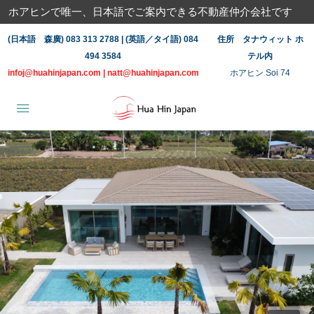
ホアヒンで唯一、日本語でご案内できる不動産仲介会社です
(日本語 森廣) 083 313 2788 | (英語／タイ語) 084
住所 タナウィット ホ
494 3584
テル内
infoj@huahinjapan.com
|
natt@huahinjapan.com
ホアヒン Soi 74