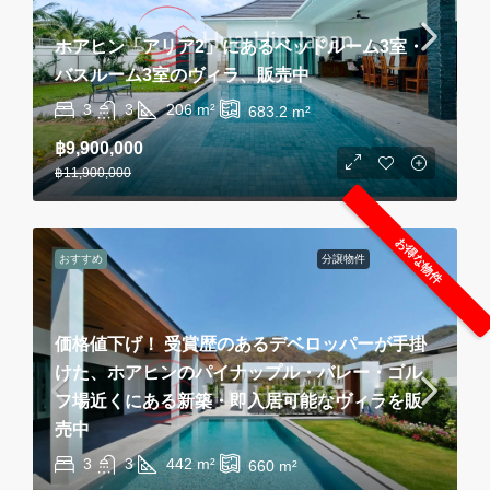
ホアヒン「アリア2」にあるベッドルーム3室・
バスルーム3室のヴィラ、販売中
3
3
206
m²
683.2
m²
฿9,900,000
฿11,900,000
お得な物件
おすすめ
分譲物件
価格値下げ！ 受賞歴のあるデベロッパーが手掛
けた、ホアヒンのパイナップル・バレー・ゴル
フ場近くにある新築・即入居可能なヴィラを販
売中
3
3
442
m²
660
m²