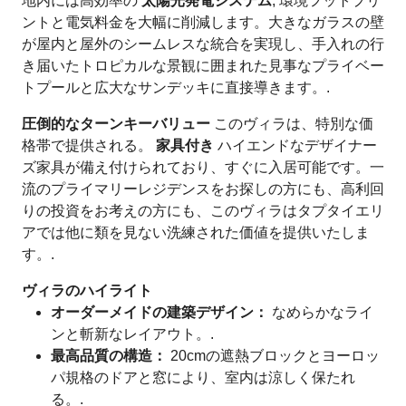
地内には高効率の
太陽光発電システム
, 環境フットプリ
ントと電気料金を大幅に削減します。大きなガラスの壁
が屋内と屋外のシームレスな統合を実現し、手入れの行
き届いたトロピカルな景観に囲まれた見事なプライベー
トプールと広大なサンデッキに直接導きます。.
圧倒的なターンキーバリュー
このヴィラは、特別な価
格帯で提供される。
家具付き
ハイエンドなデザイナー
ズ家具が備え付けられており、すぐに入居可能です。一
流のプライマリーレジデンスをお探しの方にも、高利回
りの投資をお考えの方にも、このヴィラはタプタイエリ
アでは他に類を見ない洗練された価値を提供いたしま
す。.
ヴィラのハイライト
オーダーメイドの建築デザイン：
なめらかなライ
ンと斬新なレイアウト。.
最高品質の構造：
20cmの遮熱ブロックとヨーロッ
パ規格のドアと窓により、室内は涼しく保たれ
る。.