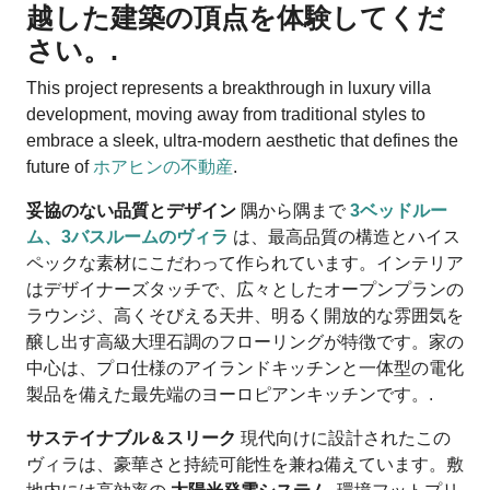
越した建築の頂点を体験してくだ
さい。.
This project represents a breakthrough in luxury villa
development, moving away from traditional styles to
embrace a sleek, ultra-modern aesthetic that defines the
future of
ホアヒンの不動産
.
妥協のない品質とデザイン
隅から隅まで
3ベッドルー
ム、3バスルームのヴィラ
は、最高品質の構造とハイス
ペックな素材にこだわって作られています。インテリア
はデザイナーズタッチで、広々としたオープンプランの
ラウンジ、高くそびえる天井、明るく開放的な雰囲気を
醸し出す高級大理石調のフローリングが特徴です。家の
中心は、プロ仕様のアイランドキッチンと一体型の電化
製品を備えた最先端のヨーロピアンキッチンです。.
サステイナブル＆スリーク
現代向けに設計されたこの
ヴィラは、豪華さと持続可能性を兼ね備えています。敷