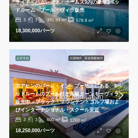
サイド・ハムレット・ホームズ9内の豪華3ベッ
ドルーム・プール・ヴィラ販売
3
3
391.93
m²
578.8
m²
18,300,000バーツ
おすすめ
分譲物件
新規掲載物件
ホアヒンのバーン・イン・プー地区にある、3ベ
ッドルームのプール付き高級ターンキーヴィラ
販売中 – ブラック・マウンテン・ゴルフ場およ
びインターナショナル・スクール至近
3
3
600
m²
1260
m²
18,250,000バーツ