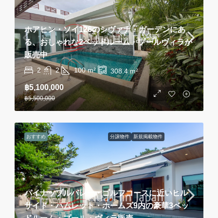
ホアヒン・ソイ126のシヴァナ・ガーデンにあ
る、おしゃれな2ベッドルーム・プールヴィラが
販売中
2
2
100
m²
308.4
m²
฿5,100,000
฿5,500,000
おすすめ
分譲物件
新規掲載物件
パイナップルバレー・ゴルフコースに近いヒル
サイド・ハムレット・ホームズ9内の豪華3ベッ