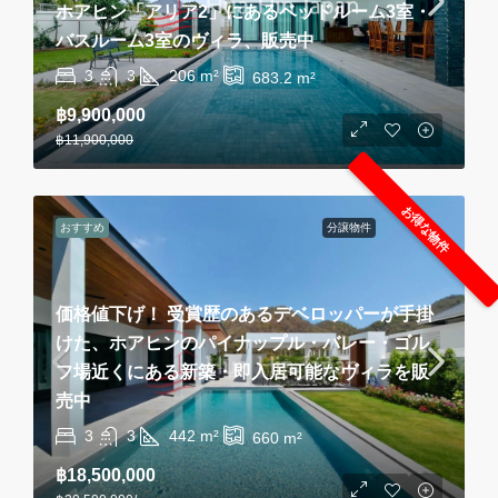
ホアヒン「アリア2」にあるベッドルーム3室・
バスルーム3室のヴィラ、販売中
3
3
206
m²
683.2
m²
฿9,900,000
฿11,900,000
お得な物件
おすすめ
分譲物件
価格値下げ！ 受賞歴のあるデベロッパーが手掛
けた、ホアヒンのパイナップル・バレー・ゴル
フ場近くにある新築・即入居可能なヴィラを販
売中
3
3
442
m²
660
m²
฿18,500,000