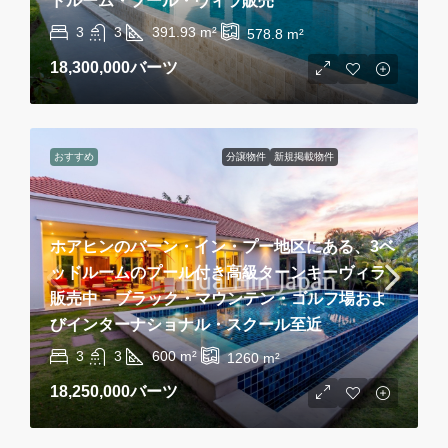
ドルーム・プール・ヴィラ販売
3
3
391.93
m²
578.8
m²
18,300,000バーツ
おすすめ
分譲物件
新規掲載物件
ホアヒンのバーン・イン・プー地区にある、3ベ
ッドルームのプール付き高級ターンキーヴィラ
販売中 – ブラック・マウンテン・ゴルフ場およ
びインターナショナル・スクール至近
3
3
600
m²
1260
m²
18,250,000バーツ