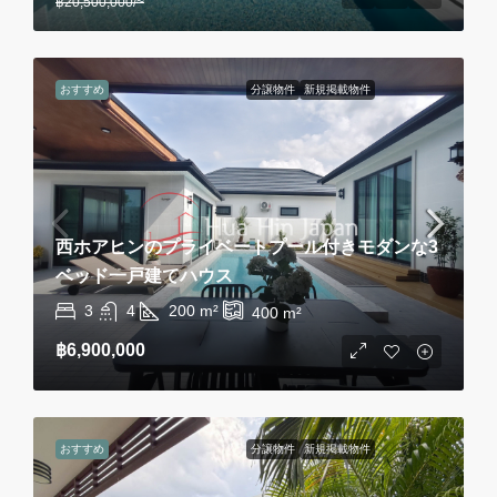
฿20,500,000
/~
おすすめ
分譲物件
新規掲載物件
西ホアヒンのプライベートプール付きモダンな3
ベッド一戸建てハウス
3
4
200
m²
400
m²
฿6,900,000
おすすめ
分譲物件
新規掲載物件