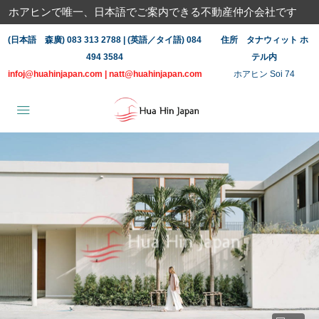
ホアヒンで唯一、日本語でご案内できる不動産仲介会社です
(日本語 森廣) 083 313 2788 | (英語／タイ語) 084
住所 タナウィット ホ
494 3584
テル内
infoj@huahinjapan.com
|
natt@huahinjapan.com
ホアヒン Soi 74