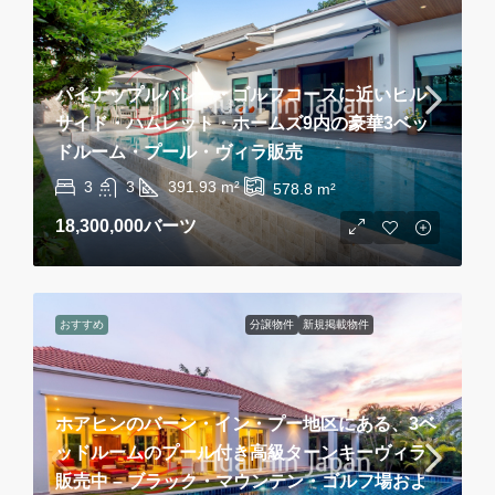
パイナップルバレー・ゴルフコースに近いヒル
サイド・ハムレット・ホームズ9内の豪華3ベッ
ドルーム・プール・ヴィラ販売
3
3
391.93
m²
578.8
m²
18,300,000バーツ
おすすめ
分譲物件
新規掲載物件
ホアヒンのバーン・イン・プー地区にある、3ベ
ッドルームのプール付き高級ターンキーヴィラ
販売中 – ブラック・マウンテン・ゴルフ場およ