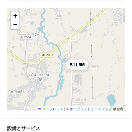
+
−
฿11.5M
リーフレット
|
©
オープンストリートマップ
献金者
設備とサービス