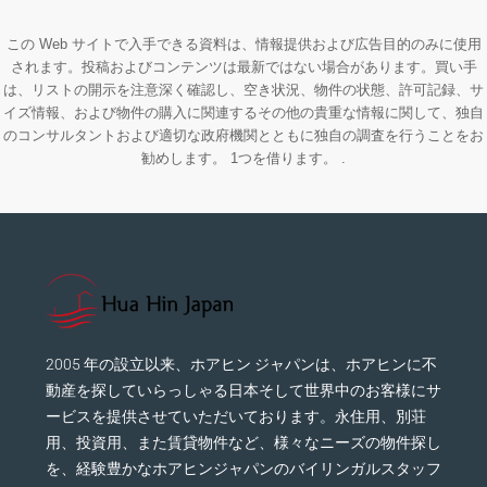
この Web サイトで入手できる資料は、情報提供および広告目的のみに使用
されます。投稿およびコンテンツは最新ではない場合があります。買い手
は、リストの開示を注意深く確認し、空き状況、物件の状態、許可記録、サ
イズ情報、および物件の購入に関連するその他の貴重な情報に関して、独自
のコンサルタントおよび適切な政府機関とともに独自の調査を行うことをお
勧めします。 1つを借ります。 .
2005 年の設立以来、ホアヒン ジャパンは、ホアヒンに不
動産を探していらっしゃる日本そして世界中のお客様にサ
ービスを提供させていただいております。永住用、別荘
用、投資用、また賃貸物件など、様々なニーズの物件探し
を、経験豊かなホアヒンジャパンのバイリンガルスタッフ