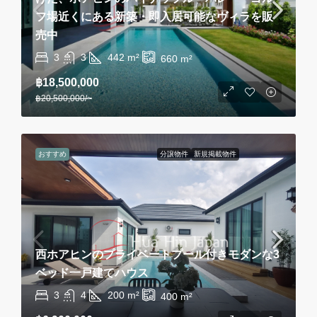
フ場近くにある新築・即入居可能なヴィラを販
売中
3
3
442
m²
660
m²
฿18,500,000
฿20,500,000
/~
おすすめ
分譲物件
新規掲載物件
西ホアヒンのプライベートプール付きモダンな3
ベッド一戸建てハウス
3
4
200
m²
400
m²