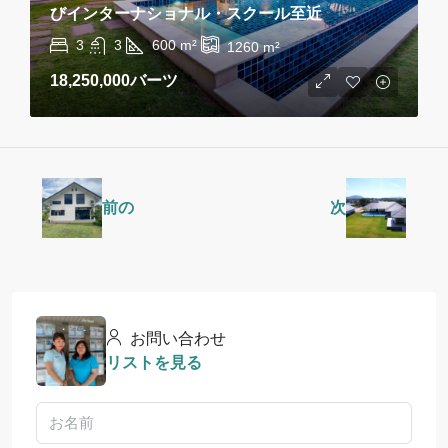
びインターナショナル・スクール至近
3
3
600
m²
1260
m²
18,250,000バーツ
前の
次
お問い合わせ
リストを見る