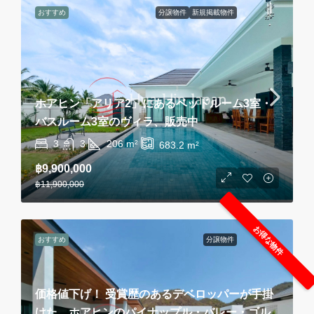
おすすめ
分譲物件
新規掲載物件
ホアヒン「アリア2」にあるベッドルーム3室・
バスルーム3室のヴィラ、販売中
3
3
206
m²
683.2
m²
฿9,900,000
฿11,900,000
お得な物件
おすすめ
分譲物件
価格値下げ！ 受賞歴のあるデベロッパーが手掛
けた、ホアヒンのパイナップル・バレー・ゴル