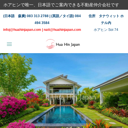
ホアヒンで唯一、日本語でご案内できる不動産仲介会社です
(日本語 森廣) 083 313 2788 | (英語／タイ語) 084
住所 タナウィット ホ
494 3584
テル内
infoj@huahinjapan.com
|
natt@huahinjapan.com
ホアヒン Soi 74