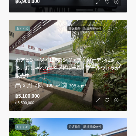
฿6,900,000
おすすめ
分譲物件
新規掲載物件
ホアヒン・ソイ126のシヴァナ・ガーデンにあ
る、おしゃれな2ベッドルーム・プールヴィラが
販売中
2
2
100
m²
308.4
m²
฿5,100,000
฿5,500,000
おすすめ
分譲物件
新規掲載物件