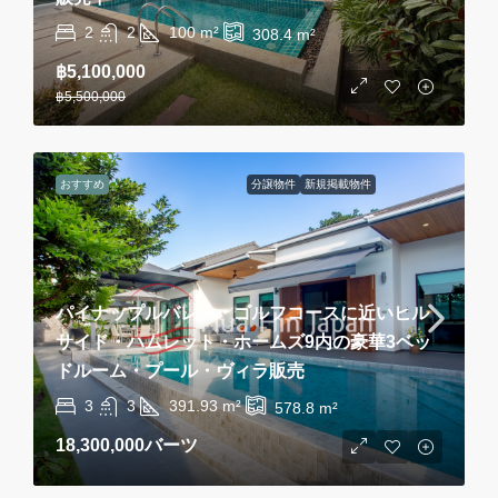
2
2
100
m²
308.4
m²
฿5,100,000
฿5,500,000
おすすめ
分譲物件
新規掲載物件
パイナップルバレー・ゴルフコースに近いヒル
サイド・ハムレット・ホームズ9内の豪華3ベッ
ドルーム・プール・ヴィラ販売
3
3
391.93
m²
578.8
m²
18,300,000バーツ