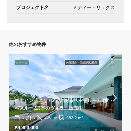
プロジェクト名
ミディー・リュクス
他のおすすめ物件
おすすめ
分譲物件
新規掲載物件
ホアヒン「アリア2」にあるベッドルーム3室・
バスルーム3室のヴィラ、販売中
3
3
206
m²
683.2
m²
฿9,900,000