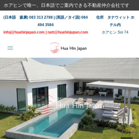
ホアヒンで唯一、日本語でご案内できる不動産仲介会社です
(日本語 森廣) 083 313 2788 | (英語／タイ語) 084
住所 タナウィット ホ
494 3584
テル内
infoj@huahinjapan.com
|
natt@huahinjapan.com
ホアヒン Soi 74