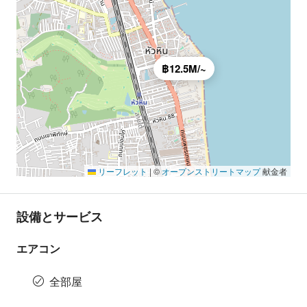
฿12.5M/~
リーフレット
|
©
オープンストリートマップ
献金者
設備とサービス
エアコン
全部屋