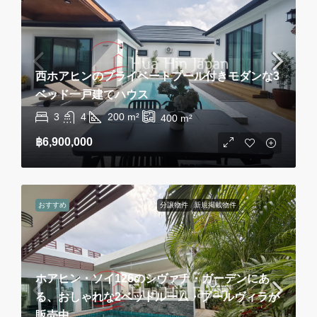
西ホアヒンのプライベートプール付きモダンな3
ベッド一戸建てハウス
3
4
200
m²
400
m²
฿6,900,000
おすすめ
分譲物件
新規掲載物件
ホアヒン・ソイ126のシヴァナ・ガーデンにあ
る、おしゃれな2ベッドルーム・プールヴィラが
販売中