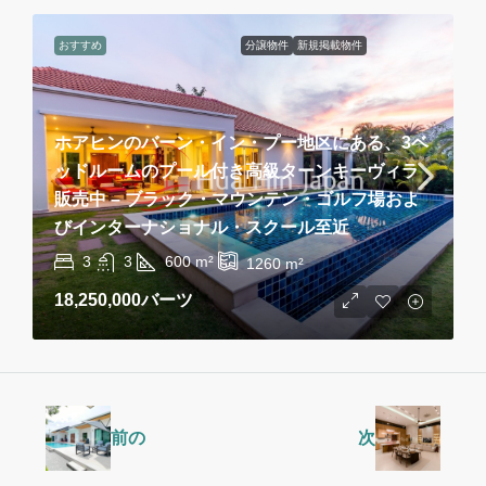
おすすめ
分譲物件
新規掲載物件
ホアヒンのバーン・イン・プー地区にある、3ベ
ッドルームのプール付き高級ターンキーヴィラ
販売中 – ブラック・マウンテン・ゴルフ場およ
びインターナショナル・スクール至近
3
3
600
m²
1260
m²
18,250,000バーツ
前の
次