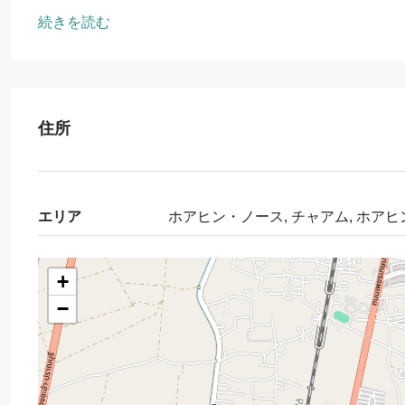
続きを読む
住所
エリア
ホアヒン・ノース, チャアム, ホアヒ
+
−