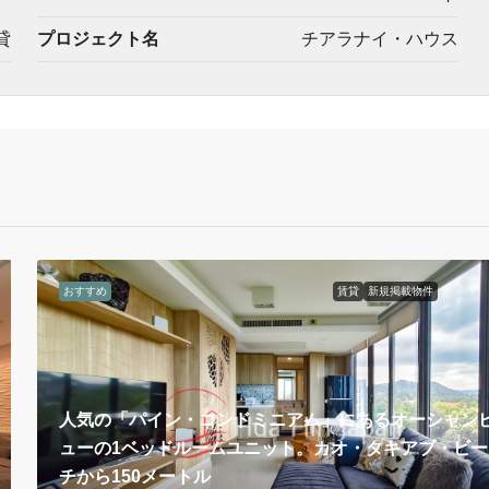
貸
プロジェクト名
チアラナイ・ハウス
おすすめ
賃貸
新規掲載物件
人気の「パイン・コンドミニアム」にあるオーシャン
ューの1ベッドルームユニット。カオ・タキアブ・ビー
チから150メートル