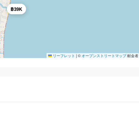
฿39K
リーフレット
|
©
オープンストリートマップ
献金者