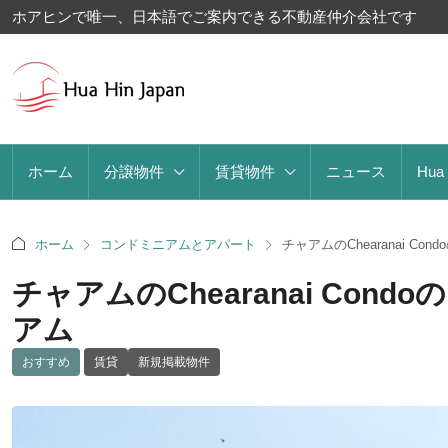
ホアヒンで唯一、日本語でご案内できる不動産仲介会社です
ホーム
分譲物件
賃貸物件
ニュース
Hua
ホーム
コンドミニアムとアパート
チャアムのChearanai 
チャアムのChearanai C
アム
おすすめ
賃貸
新規掲載物件