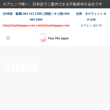
ホアヒンで唯一、日本語でご案内できる不動産仲介会社です
(日本語 森廣) 083 313 2788 | (英語／タイ語) 084
住所 タナウィット ホ
494 3584
テル内
infoj@huahinjapan.com
|
natt@huahinjapan.com
ホアヒン Soi 74
登録解除