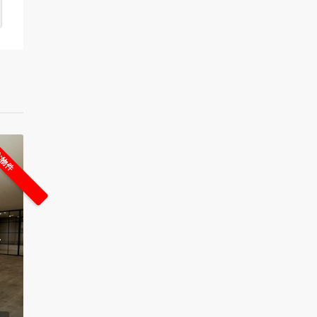
な物件
4
ー