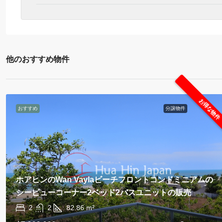
他のおすすめ物件
お得な物件
おすすめ
分譲物件
ホアヒンのWan Vaylaビーチフロントコンドミニアムの
シービューコーナー2ベッド2バスユニットの販売
2
2
82.86
m²