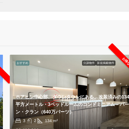
お得
おすすめ
分譲物件
新規掲載物件
ホアヒン中心部、ダウンタウンにある、改装済みの13
平方メートル・3ベッドルームのコンドミニアム – バ
ン・クラン（640万バーツ）
3
2
134
m²