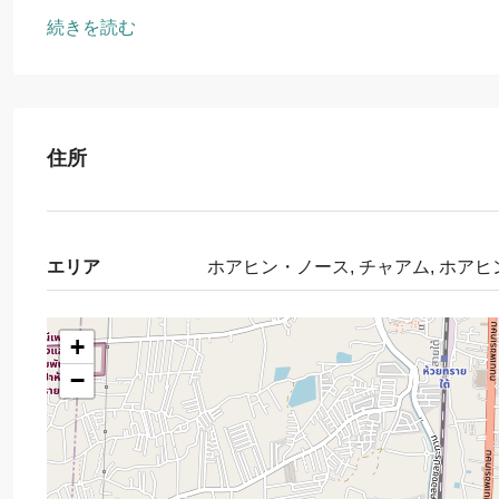
続きを読む
住所
エリア
ホアヒン・ノース, チャアム, ホアヒ
+
−