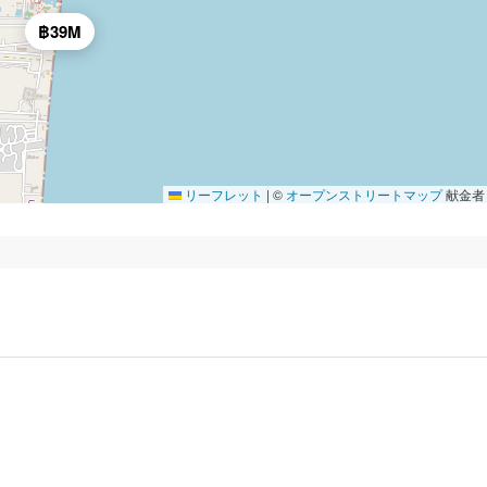
฿39M
リーフレット
|
©
オープンストリートマップ
献金者