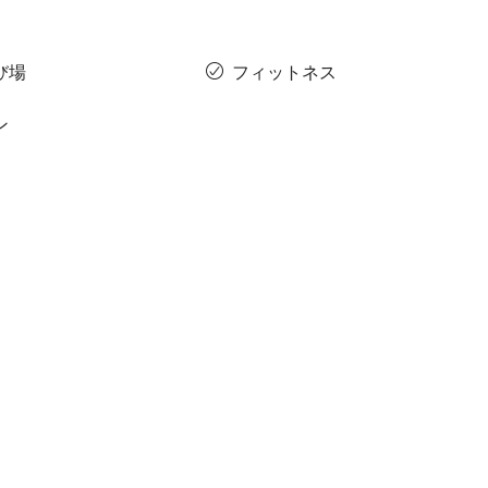
び場
フィットネス
ン