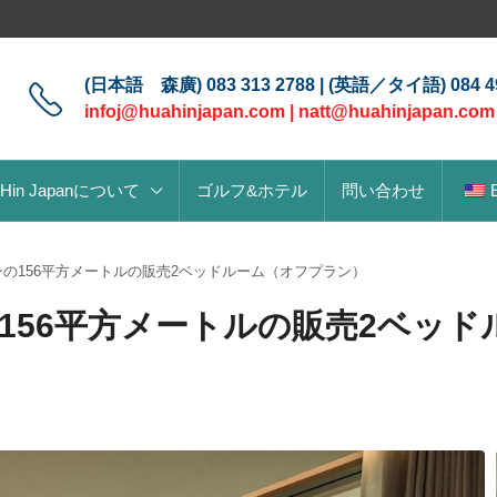
(日本語 森廣) 083 313 2788 | (英語／タイ語) 084 49
infoj@huahinjapan.com
|
natt@huahinjapan.com
 Hin Japanについて
ゴルフ&ホテル
問い合わせ
の156平方メートルの販売2ベッドルーム（オフプラン）
156平方メートルの販売2ベッド