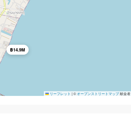
฿14.9M
リーフレット
|
©
オープンストリートマップ
献金者