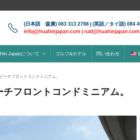
(日本語 森廣) 083 313 2788 | (英語／タイ語) 084 49
infoj@huahinjapan.com
|
natt@huahinjapan.com
 Hin Japanについて
ゴルフ&ホテル
問い合わせ
のビーチフロントコンドミニアム。
ーチフロントコンドミニアム。