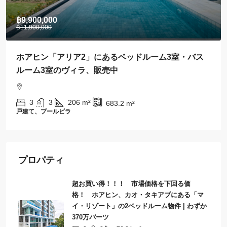
฿28,000
カオ・タキアブの中心部にあるおしゃれな1ベッドル
ームのコンドミニアム、賃貸中
1
1
43
m²
アパート、コンドミニアム
プロパティ
超お買い得！！！ 市場価格を下回る価
格！ ホアヒン、カオ・タキアブにある「マ
イ・リゾート」の2ベッドルーム物件 | わずか
370万バーツ