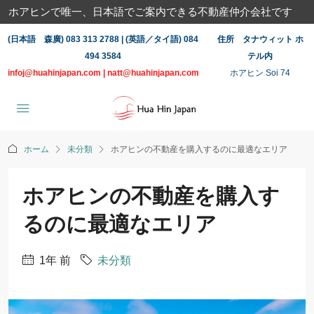
ホアヒンで唯一、日本語でご案内できる不動産仲介会社です
(日本語 森廣) 083 313 2788 | (英語／タイ語) 084
住所 タナウィット ホ
494 3584
テル内
infoj@huahinjapan.com
|
natt@huahinjapan.com
ホアヒン Soi 74
ホーム
未分類
ホアヒンの不動産を購入するのに最適なエリア
ホアヒンの不動産を購入す
るのに最適なエリア
1年 前
未分類