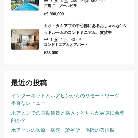
3
3
206
m²
683.2
m²
戸建て、プールビラ
฿9,900,000
カオ・タキアブの中心部にあるおしゃれな1ベ
ッドルームのコンドミニアム、賃貸中
1
1
43
m²
コンドミニアムとアパート
฿28,000
最近の投稿
インターネットとホアヒンからのリモートワーク：
率直なレビュー
ホアヒンでの長期賃貸と購入：どちらが実際に合理
的か？
ホアヒンの医療：病院、診療所、保険の選択肢