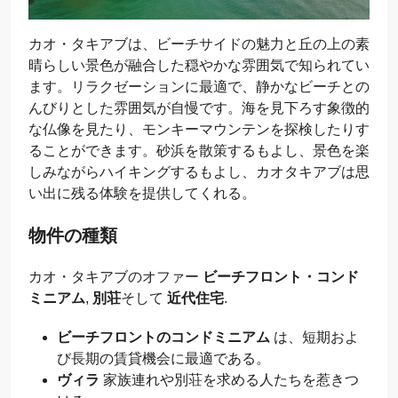
カオ・タキアブは、ビーチサイドの魅力と丘の上の素
晴らしい景色が融合した穏やかな雰囲気で知られてい
ます。リラクゼーションに最適で、静かなビーチとの
んびりとした雰囲気が自慢です。海を見下ろす象徴的
な仏像を見たり、モンキーマウンテンを探検したりす
ることができます。砂浜を散策するもよし、景色を楽
しみながらハイキングするもよし、カオタキアブは思
い出に残る体験を提供してくれる。
物件の種類
カオ・タキアブのオファー
ビーチフロント・コンド
ミニアム
,
別荘
そして
近代住宅
.
ビーチフロントのコンドミニアム
は、短期およ
び長期の賃貸機会に最適である。
ヴィラ
家族連れや別荘を求める人たちを惹きつ