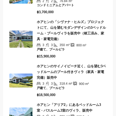
2
2
76.84
m²
コンドミニアムとアパート
฿3,700,000
ホアヒンの「シヴァナ・ヒルズ」プロジェク
トにて、山を望むモダンデザインの3ベッドル
ーム・プールヴィラを販売中（竣工済み、家
具・家電完備）
3
3
350
m²
800
m²
戸建て、プールビラ
฿15,900,000
ホアヒンのサイノイビーチ近く、山を望む3ベ
ッドルームのプール付きヴィラ（家具・家電
完備）販売中
3
3
318.4
m²
900
m²
戸建て、プールビラ
฿18,500,000
ホアヒン「アリア2」にあるベッドルーム3
室・バスルーム3室のヴィラ、販売中