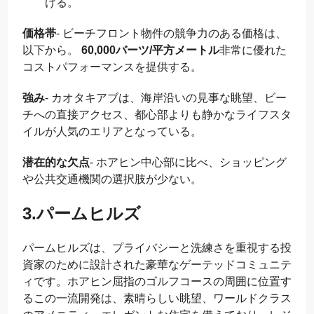
ける。
価格帯
- ビーチフロント物件の競争力のある価格は、
以下から。
60,000バーツ/平方メートル
非常に優れた
コストパフォーマンスを提供する。
強み
- カオタキアブは、海岸沿いの見事な眺望、ビー
チへの直接アクセス、都心部よりも静かなライフスタ
イルが人気のエリアとなっている。
潜在的な欠点
- ホアヒン中心部に比べ、ショッピング
や公共交通機関の選択肢が少ない。
3.パームヒルズ
パームヒルズは、プライバシーと洗練さを重視する投
資家のために設計された豪華なゲーテッドコミュニテ
ィです。ホアヒン屈指のゴルフコースの周囲に位置す
るこの一流開発は、素晴らしい眺望、ワールドクラス